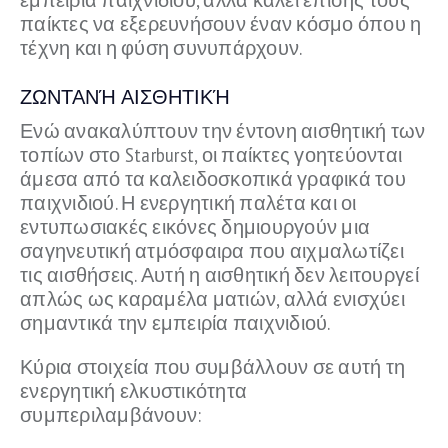
παίκτες να εξερευνήσουν έναν κόσμο όπου η
τέχνη και η φύση συνυπάρχουν.
ΖΩΝΤΑΝΉ ΑΙΣΘΗΤΙΚΉ
Ενώ ανακαλύπτουν την έντονη αισθητική των
τοπίων στο Starburst, οι παίκτες γοητεύονται
άμεσα από τα καλειδοσκοπικά γραφικά του
παιχνιδιού. Η ενεργητική παλέτα και οι
εντυπωσιακές εικόνες δημιουργούν μια
σαγηνευτική ατμόσφαιρα που αιχμαλωτίζει
τις αισθήσεις. Αυτή η αισθητική δεν λειτουργεί
απλώς ως καραμέλα ματιών, αλλά ενισχύει
σημαντικά την εμπειρία παιχνιδιού.
Κύρια στοιχεία που συμβάλλουν σε αυτή τη
ενεργητική ελκυστικότητα
συμπεριλαμβάνουν: