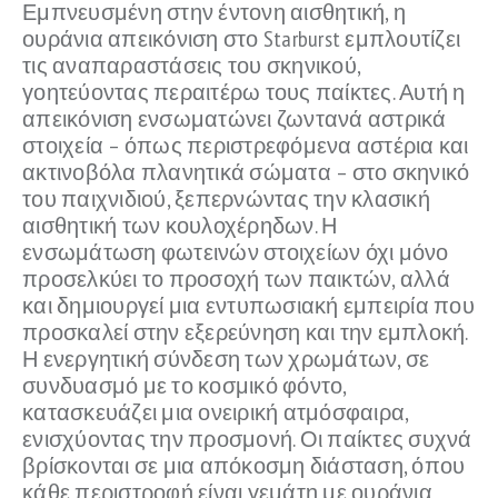
Εμπνευσμένη στην έντονη αισθητική, η
ουράνια απεικόνιση στο Starburst εμπλουτίζει
τις αναπαραστάσεις του σκηνικού,
γοητεύοντας περαιτέρω τους παίκτες. Αυτή η
απεικόνιση ενσωματώνει ζωντανά αστρικά
στοιχεία – όπως περιστρεφόμενα αστέρια και
ακτινοβόλα πλανητικά σώματα – στο σκηνικό
του παιχνιδιού, ξεπερνώντας την κλασική
αισθητική των κουλοχέρηδων. Η
ενσωμάτωση φωτεινών στοιχείων όχι μόνο
προσελκύει το προσοχή των παικτών, αλλά
και δημιουργεί μια εντυπωσιακή εμπειρία που
προσκαλεί στην εξερεύνηση και την εμπλοκή.
Η ενεργητική σύνδεση των χρωμάτων, σε
συνδυασμό με το κοσμικό φόντο,
κατασκευάζει μια ονειρική ατμόσφαιρα,
ενισχύοντας την προσμονή. Οι παίκτες συχνά
βρίσκονται σε μια απόκοσμη διάσταση, όπου
κάθε περιστροφή είναι γεμάτη με ουράνια