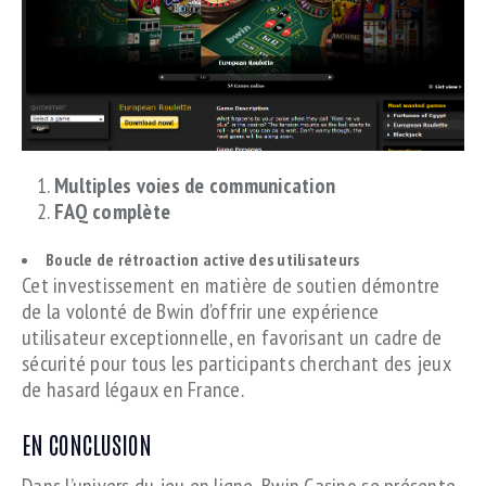
Multiples voies de communication
FAQ complète
Boucle de rétroaction active des utilisateurs
Cet investissement en matière de soutien démontre
de la volonté de Bwin d’offrir une expérience
utilisateur exceptionnelle, en favorisant un cadre de
sécurité pour tous les participants cherchant des jeux
de hasard légaux en France.
EN CONCLUSION