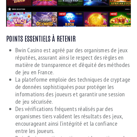
POINTS ESSENTIELS À RETENIR
Bwin Casino est agréé par des organismes de jeux
réputées, assurant ainsi le respect des règles en
matière de transparence et d’équité des méthodes
de jeu en France.
La plateforme emploie des techniques de cryptage
de données sophistiquées pour protéger les
informations des joueurs et garantir une session
de jeu sécurisée.
Des vérifications fréquents réalisés par des
organismes tiers valident les résultats des jeux,
encourageant ainsi l’intégrité et la confiance
entre les joueurs.