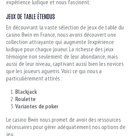
expérience ludique et nous fascinent.
JEUX DE TABLE ÉTENDUS
En découvrant la vaste sélection de jeux de table du
casino Bwin en France, nous avons découvert une
collection attrayante qui augmente l’expérience
ludique pour chaque joueur. La richesse des jeux
témoigne non seulement de leur abondance, mais
aussi de leur niveau, captivant aussi bien les novices
que les joueurs aguerris. Voici ce qui nous a
particulièrement attirés :
Blackjack
Roulette
Variantes de poker
Le casino Bwin nous promet de avoir des ressources
nécessaires pour gérer adéquatement nos options de
jeu.