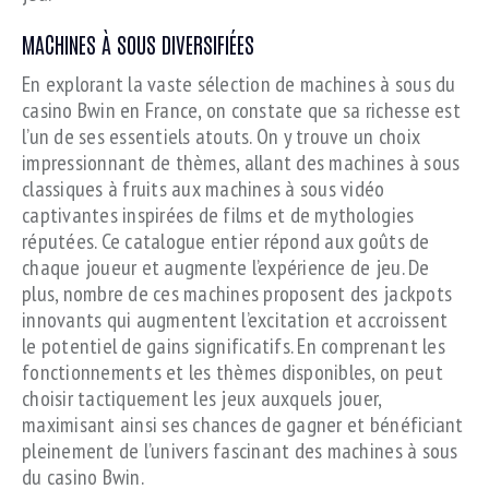
MACHINES À SOUS DIVERSIFIÉES
En explorant la vaste sélection de machines à sous du
casino Bwin en France, on constate que sa richesse est
l’un de ses essentiels atouts. On y trouve un choix
impressionnant de thèmes, allant des machines à sous
classiques à fruits aux machines à sous vidéo
captivantes inspirées de films et de mythologies
réputées. Ce catalogue entier répond aux goûts de
chaque joueur et augmente l’expérience de jeu. De
plus, nombre de ces machines proposent des jackpots
innovants qui augmentent l’excitation et accroissent
le potentiel de gains significatifs. En comprenant les
fonctionnements et les thèmes disponibles, on peut
choisir tactiquement les jeux auxquels jouer,
maximisant ainsi ses chances de gagner et bénéficiant
pleinement de l’univers fascinant des machines à sous
du casino Bwin.