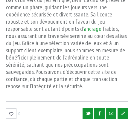
Dans l’univers du jeu en ligne, Bwin Casino se présente
comme un phare, guidant les joueurs vers une
expérience sécurisée et divertissante. Sa licence
robuste et son dévouement en faveur du jeu
responsable sont autant d’points d’
ancrage
fiables,
nous assurant une traversée sereine au cœur des aléas
du jeu. Grâce à une sélection variée de jeux et à un
support client exemplaire, nous sommes en mesure de
bénéficier pleinement de l’adrénaline en toute
sérénité, sachant que nos préoccupations sont
sauvegardés. Poursuivons d’découvrir cette site de
confiance, où chaque partie et chaque transaction
repose sur l’intégrité et la sécurité.
0