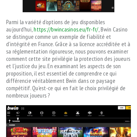
Parmi la variété d’options de jeu disponibles
aujourd’hui,
https://bwincasinos.eu/fr-fr/
, Bwin Casino
se distingue comme un exemple de fiabilité et
d’intégrité en France. Grâce à sa licence accréditée et à
sa réglementation rigoureuse, nous pouvons examiner
comment cette site privilégie la protection des joueurs
et l’justice du jeu. En examinant les aspects de son
proposition, il est essentiel de comprendre ce qui
différencie véritablement Bwin dans ce paysage
compétitif. Qu’est-ce qui en fait le choix privilégié de
nombreux joueurs ?