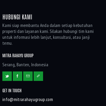
HUBUNGI KAMI
Kami siap membantu Anda dalam setiap kebutuhan
properti dan layanan kami. Silakan hubungi tim kami
untuk informasi lebih lanjut, konsultasi, atau janji
temu.
MITRA RAHAYU GROUP
Serang, Banten, Indonesia
GET IN TOUCH
info@mitrarahayugroup.com