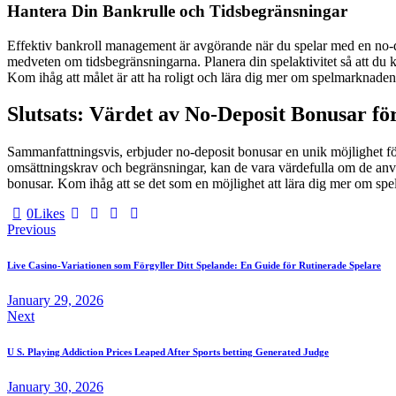
Hantera Din Bankrulle och Tidsbegränsningar
Effektiv bankroll management är avgörande när du spelar med en no-depo
medveten om tidsbegränsningarna. Planera din spelaktivitet så att du 
Kom ihåg att målet är att ha roligt och lära dig mer om spelmarknaden, i
Slutsats: Värdet av No-Deposit Bonusar fö
Sammanfattningsvis, erbjuder no-deposit bonusar en unik möjlighet fö
omsättningskrav och begränsningar, kan de vara värdefulla om de använ
bonusar. Kom ihåg att se det som en möjlighet att lära dig mer om spel
0
Likes
Post
Previous
navigation
Live Casino-Variationen som Förgyller Ditt Spelande: En Guide för Rutinerade Spelare
January 29, 2026
Next
U S. Playing Addiction Prices Leaped After Sports betting Generated Judge
January 30, 2026