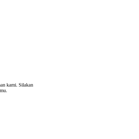
an kami. Silakan
emu.