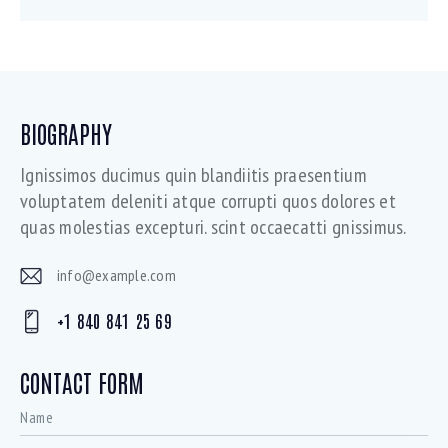
BIOGRAPHY
Ignissimos ducimus quin blandiitis praesentium
voluptatem deleniti atque corrupti quos dolores et
quas molestias excepturi. scint occaecatti gnissimus.
info@example.com
E-
+1 840 841 25 69
mai
Ph
l:
on
CONTACT FORM
e: