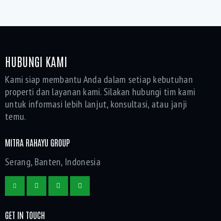
Bedrooms
Bathrooms
HUBUNGI KAMI
Kami siap membantu Anda dalam setiap kebutuhan
Area size
properti dan layanan kami. Silakan hubungi tim kami
untuk informasi lebih lanjut, konsultasi, atau janji
Price
temu.
Air Conditioning (1)
MITRA RAHAYU GROUP
Akses Jalan Lebar (3)
Akses Menuju Tol Serang Barat Hanya 10 Menit (4)
Serang, Banten, Indonesia
CCTV (3)
Gym (1)
Keamanan 24 Jam (4)
Laundry (3)
GET IN TOUCH