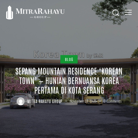
BLOG
SEPANG MOUNTAIN RESIDENCE ‘KOREAN
TOWN’ — HUNIAN BERNUANSA KOREA
PERTAMA DI KOTA SERANG
MITRA RAHAYU GROUP
November 18, 2025
0
Comments