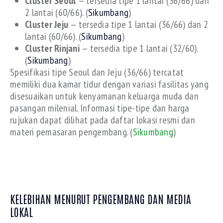
Cluster Seoul
— tersedia tipe 1 lantai (36/66) dan
2 lantai (60/66). (
Sikumbang
)
Cluster Jeju
— tersedia tipe 1 lantai (36/66) dan 2
lantai (60/66). (
Sikumbang
)
Cluster Rinjani
— tersedia tipe 1 lantai (32/60).
(
Sikumbang
)
Spesifikasi tipe Seoul dan Jeju (36/66) tercatat
memiliki dua kamar tidur dengan variasi fasilitas yang
disesuaikan untuk kenyamanan keluarga muda dan
pasangan milenial. Informasi tipe-tipe dan harga
rujukan dapat dilihat pada daftar lokasi resmi dan
materi pemasaran pengembang. (
Sikumbang
)
KELEBIHAN MENURUT PENGEMBANG DAN MEDIA
LOKAL